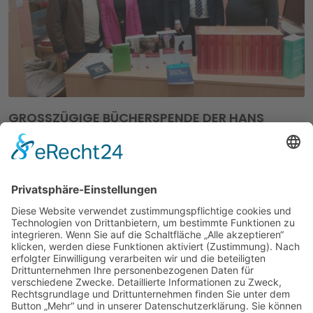
GROSSZÜGIGE BÜCHERSPENDE DER HANS G
ÜNTER BRAUCH-STIFTUNG
07. Feb. 2023
Sonstiges
Zum Auftakt des zweiten Schülerwettbewerbs seiner
Stiftung für Frieden und Ökologie im Anthropozän
(HGBS) kam der Mosbacher Friedensforscher und
NKG…
Mehr erfahren